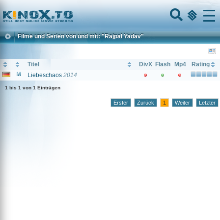
Home
Menu
Filme und Serien von und mit: "Rajpal Yadav"
Titel
DivX
Flash
Mp4
Rating
Liebeschaos
2014
1 bis 1 von 1 Einträgen
Erster
Zurück
1
Weiter
Letzter