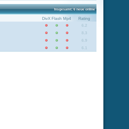
8.3
6.9
6.1