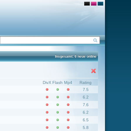
Insgesamt: 6 neue online
Flash
Mp4
Rating
7.5
6.2
7.6
6.2
6.5
5.8
Insgesamt: 6 neue online
Flash
Mp4
Rating
6.2