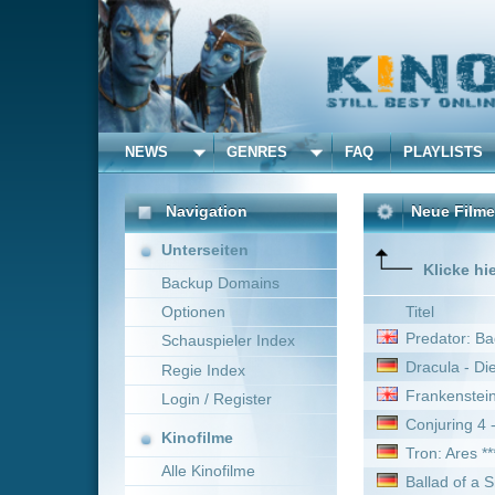
NEWS
GENRES
FAQ
PLAYLISTS
ALLE
Navigation
Neue Filme online vom 
Unterseiten
Klicke hier um die Dar
Backup Domains
Optionen
Titel
Predator: Badlands
Schauspieler Index
Dracula - Die Auferstehun
Regie Index
Frankenstein
Login / Register
Conjuring 4 - Das letzte Ka
Kinofilme
Tron: Ares ***Top Qualität**
Alle Kinofilme
Ballad of a Small Player
Filme
Neue Serien online vom 
Alle Filme
Titel
Beliebte
Robin Hood :
Staffel 1 E