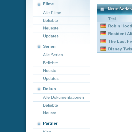
Neueste
Resident Alien :
Staffel 4
Updates
The Last Frontier :
Staffe
Serien
Disney Twisted-Wonderla
Alle Serien
Beliebte
Neuste
Updates
Dokus
Alle Dokumentationen
Beliebte
Neuste
Partner
Kion