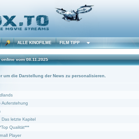
 KINOFILME
FILM TIPP
08.11.2025
stellung der News zu personalisieren.
DivX
g
pitel
*
08.11.2025
DivX
pisode 2