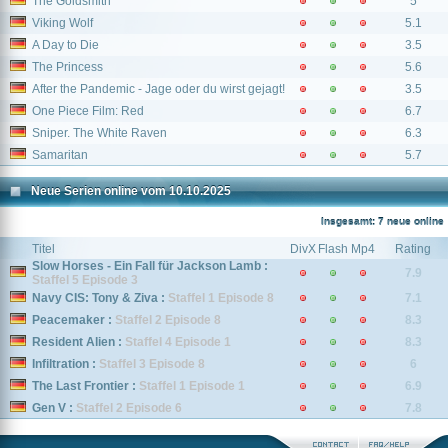
The Goldsmith
5
Viking Wolf
5.1
A Day to Die
3.5
The Princess
5.6
After the Pandemic - Jage oder du wirst gejagt!
3.5
One Piece Film: Red
6.7
Sniper. The White Raven
6.3
Samaritan
5.7
Neue Serien online vom 10.10.2025
Insgesamt: 7 neue online
Titel
DivX
Flash
Mp4
Rating
Slow Horses - Ein Fall für Jackson Lamb :
7.9
Staffel 5 Episode 3
Navy CIS: Tony & Ziva :
Staffel 1 Episode 8
7.1
Peacemaker :
Staffel 2 Episode 8
8.3
Resident Alien :
Staffel 4 Episode 1
8.3
Infiltration :
Staffel 3 Episode 8
6
The Last Frontier :
Staffel 1 Episode 1
6.9
Gen V :
Staffel 2 Episode 6
7.8