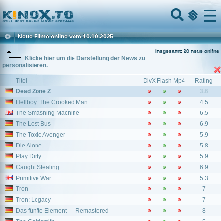
Home
Menu
Neue Filme online vom 10.10.2025
Insgesamt: 20 neue online
Klicke hier um die Darstellung der News zu
personalisieren.
Titel
DivX
Flash
Mp4
Rating
Dead Zone Z
3.6
Hellboy: The Crooked Man
4.5
The Smashing Machine
6.5
The Lost Bus
6.9
The Toxic Avenger
5.9
Die Alone
5.8
Play Dirty
5.9
Caught Stealing
6.9
Primitive War
5.3
Tron
7
Tron: Legacy
7
Das fünfte Element --- Remastered
8