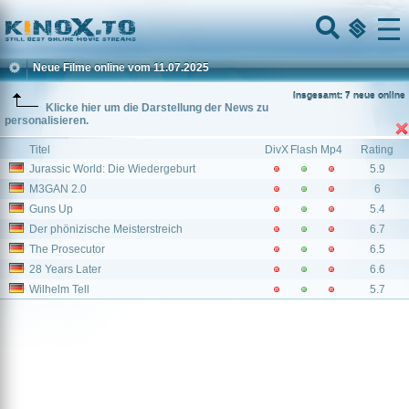
Home
Menu
Neue Filme online vom 11.07.2025
Insgesamt: 7 neue online
Klicke hier um die Darstellung der News zu
personalisieren.
Titel
DivX
Flash
Mp4
Rating
Jurassic World: Die Wiedergeburt
5.9
M3GAN 2.0
6
Guns Up
5.4
Der phönizische Meisterstreich
6.7
The Prosecutor
6.5
28 Years Later
6.6
Wilhelm Tell
5.7