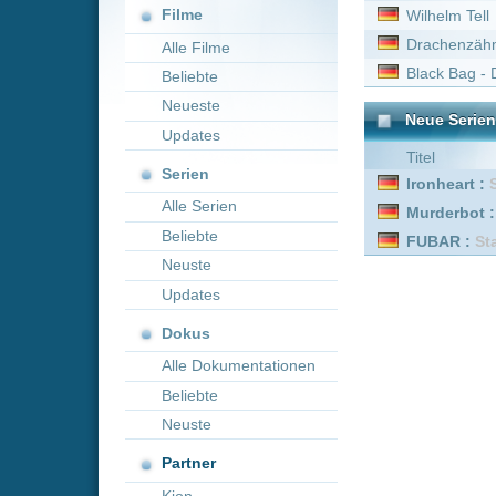
Neueste
Neue Serien online vom 
Updates
Titel
Serien
Ironheart :
Staffel 1
Alle Serien
Murderbot :
Staffel 1
Beliebte
FUBAR :
Staffel 2 Episod
Neuste
Updates
Dokus
Alle Dokumentationen
Beliebte
Neuste
Partner
Kion