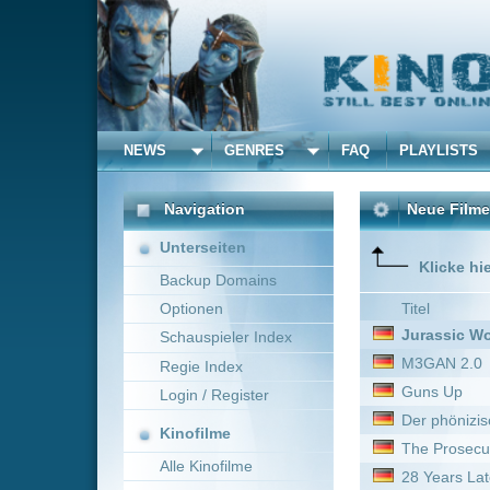
NEWS
GENRES
FAQ
PLAYLISTS
ALLE
Navigation
Neue Filme online vom 
Unterseiten
Klicke hier um die Dar
Backup Domains
Optionen
Titel
Jurassic World: Die Wie
Schauspieler Index
M3GAN 2.0
Regie Index
Guns Up
Login / Register
Der phönizische Meisterstr
Kinofilme
The Prosecutor
Alle Kinofilme
28 Years Later
Filme
Wilhelm Tell
Drachenzähmen leicht ge
Alle Filme
Black Bag - Doppeltes Spiel
Beliebte