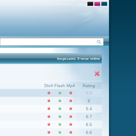
Insgesamt: 9 neue online
Flash
Mp4
Rating
5.9
6
5.4
6.7
6.5
6.6
5.7
7.8
6.7