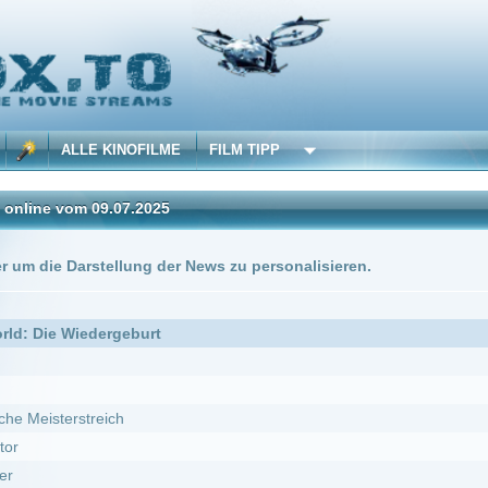
 KINOFILME
FILM TIPP
09.07.2025
stellung der News zu personalisieren.
DivX
dergeburt
eich
macht
. ***Top Qualität***